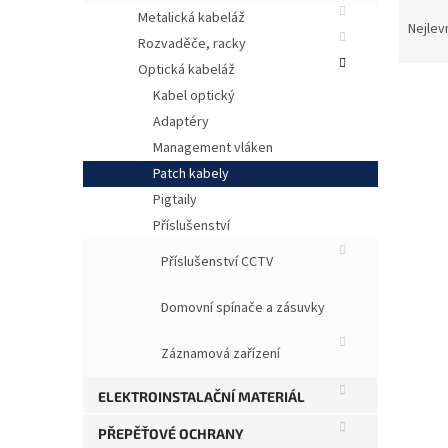
Ř
Metalická kabeláž
a
Nejlev
Rozvaděče, racky
z
e
Optická kabeláž
n
Kabel optický
í
Adaptéry
p
V
Management vláken
r
ý
Patch kabely
o
p
Pigtaily
d
i
u
Příslušenství
s
k
p
Příslušenství CCTV
t
r
ů
o
Domovní spínače a zásuvky
d
u
Záznamová zařízení
k
Op
t
ELEKTROINSTALAČNÍ MATERIÁL
ů
PŘEPĚŤOVÉ OCHRANY