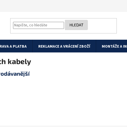
HLEDAT
RAVA A PLATBA
REKLAMACE A VRÁCENÍ ZBOŽÍ
MONTÁŽE A I
ch kabely
rodávanější
OPTIX SC/UPC-
OPTIX SC/APC
SC/UPC Optický
optický patch 
patch cord 09/125 1m
09/125 0,5m si
Skladem
G.657A
Skladem
69 Kč
119 Kč