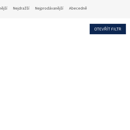
nější
Nejdražší
Nejprodávanější
Abecedně
OTEVŘÍT FILTR
Kód:
106702
Kód:
OPTIX LC/UPC-SC/UPC
OPTIX SC/APC-LC opti
tický patch cord 09/125 1m
patch cord 09/125 0,
Simplex G657A
simplex
Skladem
S