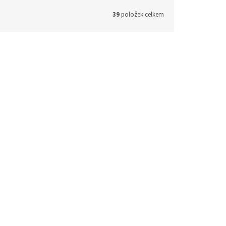
39
položek celkem
106703
Kód:
106694
cký
OPTIX SC/APC-LC optický
5m
patch cord 09/125 1m simplex
G657A
kladem
Skladem