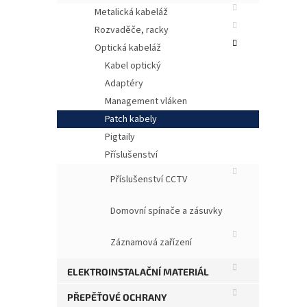
Metalická kabeláž
Rozvaděče, racky
Optická kabeláž
Kabel optický
Adaptéry
Management vláken
Patch kabely
Pigtaily
Příslušenství
Příslušenství CCTV
Opti
Posk
před
Domovní spínače a zásuvky
opti
Záznamová zařízení
S
P
K
ELEKTROINSTALAČNÍ MATERIÁL
B
P
PŘEPĚŤOVÉ OCHRANY