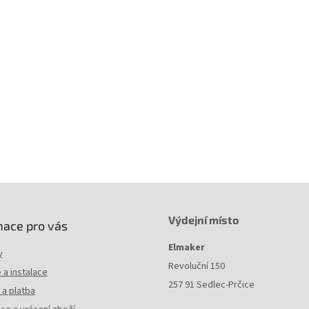
yp vlákna
: G.652.D
élka
: 2 m
ax. zpětný útlum
: >60 dB
ax. vložný útlum
: <0.3 dB
ykly připojení odpojení
: min. 1000
ozměr vlákna
: 9/125 µm
růměr primární ochrany vlákna
: 250 µm
růměr sekundární ochrany vlákna
: 900 µm
nější průměr simplexního kabelu
: 2.0 mm
ahový prvek
: aramidová příze
Výdejní místo
mace pro vás
Elmaker
y
Revoluční 150
a instalace
257 91 Sedlec-Prčice
a platba