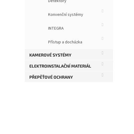
Detektory
Konvenční systémy
INTEGRA
be
Přístup a docházka
pr
KAMEROVÉ SYSTÉMY
1 02
ELEKTROINSTALAČNÍ MATERIÁL
DP
1 
PŘEPĚŤOVÉ OCHRANY
Bez
Mul
433
det
pro 
dete