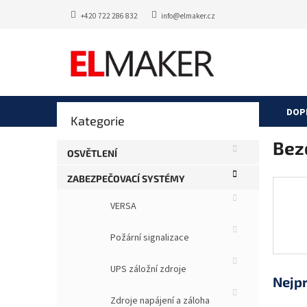
Přejít
+420 722 286 832
info@elmaker.cz
na
obsah
P
DOP
Přeskočit
Kategorie
o
kategorie
s
Bez
t
OSVĚTLENÍ
r
ZABEZPEČOVACÍ SYSTÉMY
a
n
VERSA
n
í
Požární signalizace
p
a
UPS záložní zdroje
n
Nejp
e
Zdroje napájení a záloha
l