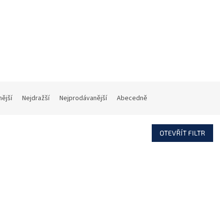
MRU-300 Opakovač
MXD-300 B
signálu bezdrátových
Multifunkčn
prvků Satel
bezdrátový det
(433MHz), MICRA,
433MHz, prac
MKP-300 a MPT…
režimy: magnet
Skladem
(4 ks)
Na objednávku
3 959 Kč
1 239 Kč
nější
Nejdražší
Nejprodávanější
Abecedně
OTEVŘÍT FILTR
Kód:
567190198
Kód:
746