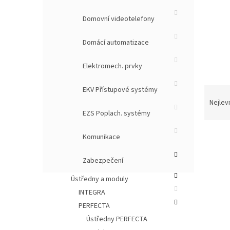
Domovní videotelefony
Domácí automatizace
Elektromech. prvky
Ř
EKV Přístupové systémy
a
Nejlev
z
EZS Poplach. systémy
e
n
Komunikace
í
p
Zabezpečení
V
r
ý
Ústředny a moduly
o
p
d
INTEGRA
i
u
PERFECTA
s
k
p
Ústředny PERFECTA
t