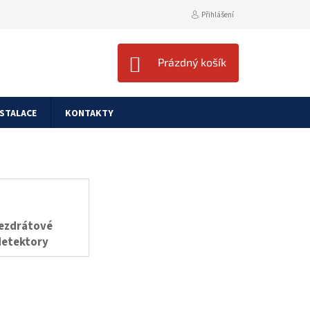
Přihlášení
NÁKUPNÍ
Prázdný košík
KOŠÍK
NSTALACE
KONTAKTY
ezdrátové
detektory