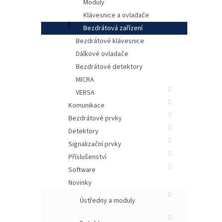
r
Moduly
ů
o
Klávesnice a ovladače
d
Bezdrátová zařízení
u
Bezdrátové klávesnice
k
ús
Dálkové ovladače
t
a P
ů
Bezdrátové detektory
MICRA
536
VERSA
64
Komunikace
Kláv
Bezdrátové prvky
pod
Detektory
WRL 
Signalizační prvky
možn
ergo
Příslušenství
náh
Software
Novinky
Ústředny a moduly