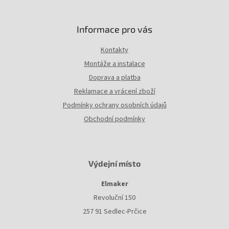
ý
p
i
Informace pro vás
s
u
Kontakty
Montáže a instalace
Doprava a platba
Reklamace a vrácení zboží
Podmínky ochrany osobních údajů
Obchodní podmínky
Výdejní místo
Elmaker
Revoluční 150
257 91 Sedlec-Prčice