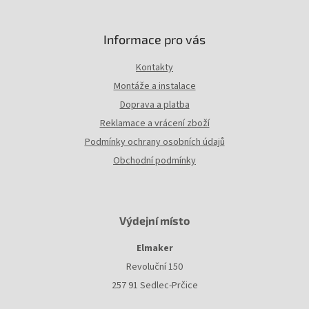
ý
p
i
Informace pro vás
s
u
Kontakty
Montáže a instalace
Doprava a platba
Reklamace a vrácení zboží
Podmínky ochrany osobních údajů
Obchodní podmínky
Výdejní místo
Elmaker
Revoluční 150
257 91 Sedlec-Prčice