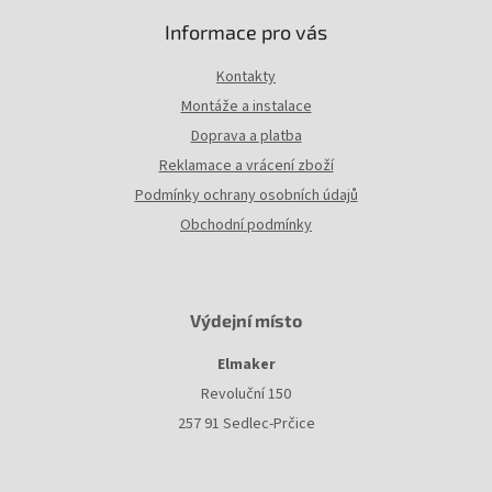
i
Informace pro vás
s
u
Kontakty
Montáže a instalace
Doprava a platba
Reklamace a vrácení zboží
Podmínky ochrany osobních údajů
Obchodní podmínky
Výdejní místo
Elmaker
Revoluční 150
257 91 Sedlec-Prčice