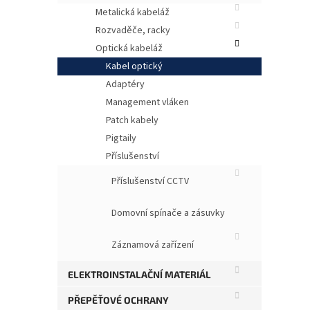
Metalická kabeláž
Rozvaděče, racky
Optická kabeláž
Kabel optický
Adaptéry
Management vláken
Patch kabely
Pigtaily
Příslušenství
Příslušenství CCTV
Opti
Samo
nízk
Domovní spínače a zásuvky
kabe
vlák
Záznamová zařízení
přen
rozv
ELEKTROINSTALAČNÍ MATERIÁL
Klíč
PŘEPĚŤOVÉ OCHRANY