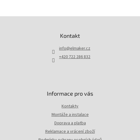
Z
á
p
Kontakt
a
t
info
@
elmaker.cz
í
+420 722 286 832
Informace pro vás
Kontakty
Montáže a instalace
Doprava a platba
Reklamace a vrácení zboží