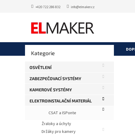
Přejít
+420 722 286 832
info@elmaker.cz
na
obsah
P
DOP
Přeskočit
Kategorie
o
kategorie
s
KB4
t
OSVĚTLENÍ
r
Průměr
Neohod
ZABEZPEČOVACÍ SYSTÉMY
a
hodnoce
produkt
n
KAMEROVÉ SYSTÉMY
je
n
0,0
í
ELEKTROINSTALAČNÍ MATERIÁL
z
p
5
CSAT a ISPonte
a
hvězdič
n
Žraloky a úchyty
e
Držáky pro kamery
l