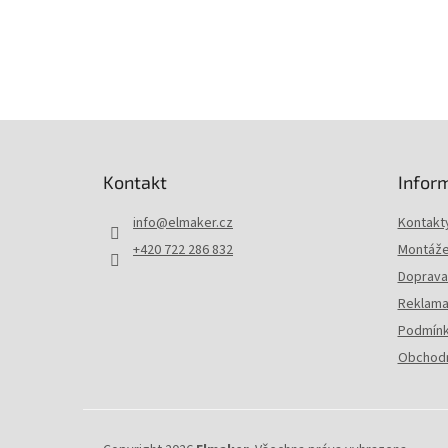
Z
á
p
Kontakt
Infor
a
t
info
@
elmaker.cz
Kontakt
í
+420 722 286 832
Montáže 
Doprava 
Reklama
Podmínk
Obchodn