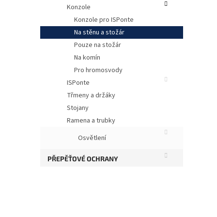
Konzole
Konzole pro ISPonte
Na stěnu a stožár
Pouze na stožár
Na komín
Pro hromosvody
ISPonte
Třmeny a držáky
KB40
Stojany
Ramena a trubky
Osvětlení
PŘEPĚŤOVÉ OCHRANY