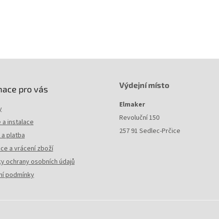
Výdejní místo
mace pro vás
Elmaker
y
Revoluční 150
a instalace
257 91 Sedlec-Prčice
a platba
ce a vrácení zboží
y ochrany osobních údajů
í podmínky