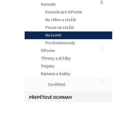
Konzole
Konzole pro ISPonte
Na stěnu a stožár
Pouze na stožár
Na komín
Pro hromosvody
ISPonte
Třmeny a držáky
Stojany
Ob
Ramena a trubky
Osvětlení
Obs
PŘEPĚŤOVÉ OCHRANY
Pov
Hmo