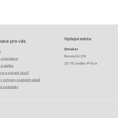
Výdejní místo
mace pro vás
Elmaker
y
Revoluční 150
a instalace
257 91 Sedlec-Prčice
a platba
ce a vrácení zboží
y ochrany osobních údajů
í podmínky