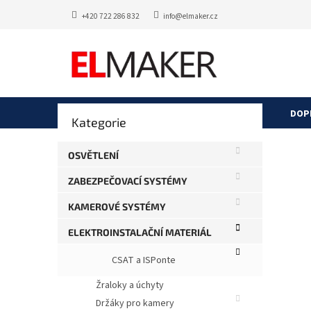
Přejít
+420 722 286 832
info@elmaker.cz
na
obsah
P
DOP
Přeskočit
Kategorie
o
kategorie
s
KNK
t
OSVĚTLENÍ
r
Průměr
Neohod
ZABEZPEČOVACÍ SYSTÉMY
a
hodnoce
produkt
n
KAMEROVÉ SYSTÉMY
je
n
0,0
í
ELEKTROINSTALAČNÍ MATERIÁL
z
p
5
CSAT a ISPonte
a
hvězdič
n
Žraloky a úchyty
e
Držáky pro kamery
l