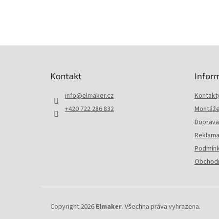
Z
á
p
Kontakt
Infor
a
t
info
@
elmaker.cz
Kontakt
í
+420 722 286 832
Montáže 
Doprava 
Reklama
Podmínk
Obchodn
Copyright 2026
Elmaker
. Všechna práva vyhrazena.