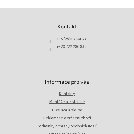
Z
á
p
Kontakt
a
t
info
@
elmaker.cz
í
+420 722 286 832
Informace pro vás
Kontakty
Montáže a instalace
Doprava a platba
Reklamace a vrácení zboží
Podmínky ochrany osobních údajů