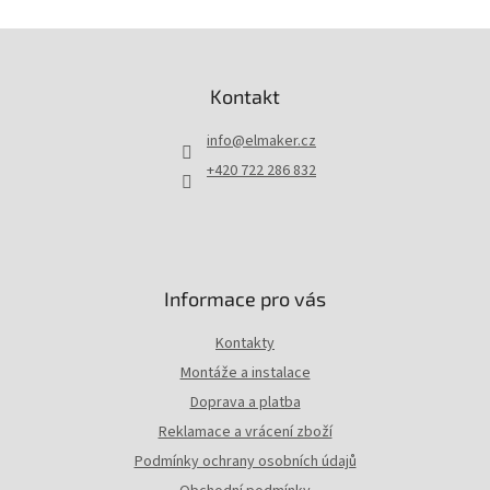
Z
á
p
Kontakt
a
t
info
@
elmaker.cz
í
+420 722 286 832
Informace pro vás
Kontakty
Montáže a instalace
Doprava a platba
Reklamace a vrácení zboží
Podmínky ochrany osobních údajů