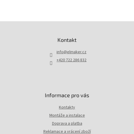
Z
á
p
Kontakt
a
t
info
@
elmaker.cz
í
+420 722 286 832
Informace pro vás
Kontakty
Montáže a instalace
Doprava a platba
Reklamace a vrácení zboží