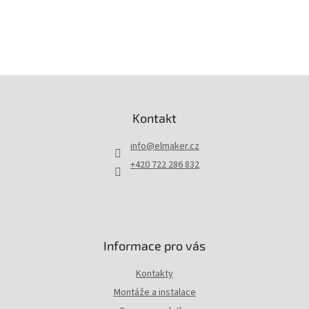
Z
á
p
Kontakt
a
t
info
@
elmaker.cz
í
+420 722 286 832
Informace pro vás
Kontakty
Montáže a instalace