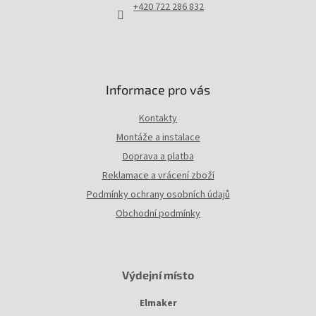
í
+420 722 286 832
k
y
v
ý
p
i
Informace pro vás
s
u
Kontakty
Montáže a instalace
Doprava a platba
Reklamace a vrácení zboží
Podmínky ochrany osobních údajů
Obchodní podmínky
Výdejní místo
Elmaker