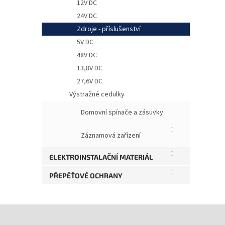
12V DC
24V DC
Zdroje - příslušenství
5V DC
48V DC
13,8V DC
27,6V DC
Výstražné cedulky
Domovní spínače a zásuvky
Záznamová zařízení
ELEKTROINSTALAČNÍ MATERIÁL
PŘEPĚŤOVÉ OCHRANY
Z
á