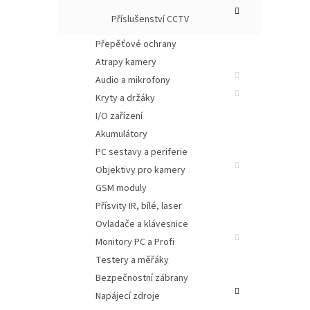
Příslušenství CCTV
Přepěťové ochrany
Atrapy kamery
Audio a mikrofony
Kryty a držáky
I/O zařízení
Akumulátory
PC sestavy a periferie
Nap
Objektivy pro kamery
GSM moduly
Přísvity IR, bílé, laser
Ovladače a klávesnice
Monitory PC a Profi
Testery a měřáky
Bezpečnostní zábrany
Napájecí zdroje