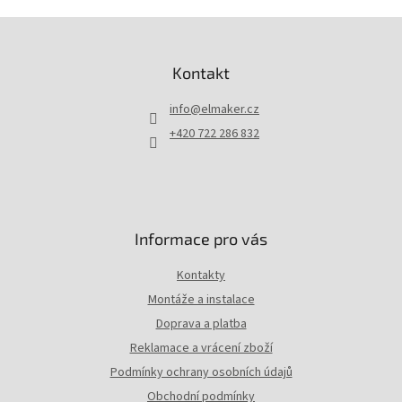
á
d
Z
a
á
c
p
Kontakt
í
a
p
t
r
info
@
elmaker.cz
í
v
+420 722 286 832
k
y
v
ý
p
i
Informace pro vás
s
u
Kontakty
Montáže a instalace
Doprava a platba
Reklamace a vrácení zboží
Podmínky ochrany osobních údajů
Obchodní podmínky