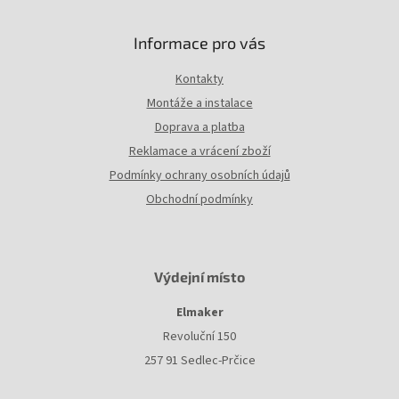
p
i
Informace pro vás
s
u
Kontakty
Montáže a instalace
Doprava a platba
Reklamace a vrácení zboží
Podmínky ochrany osobních údajů
Obchodní podmínky
Výdejní místo
Elmaker
Revoluční 150
257 91 Sedlec-Prčice