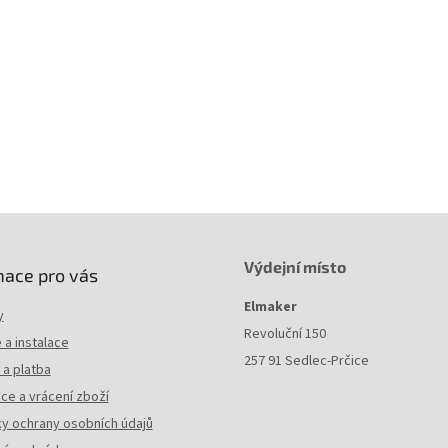
Průměr primární ochrany vlákna
: 250 µm
Průměr sekundární ochrany vlákna
: 900 µm
Provozní teplota
: -40 až +70°C
Skladovací teplota
: -40 až +70°C
Výdejní místo
mace pro vás
Elmaker
y
Revoluční 150
a instalace
257 91 Sedlec-Prčice
a platba
ce a vrácení zboží
y ochrany osobních údajů