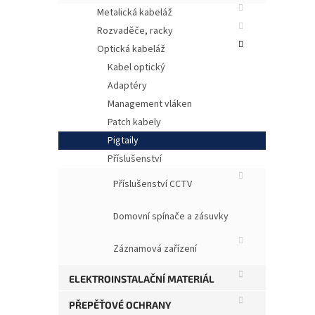
Metalická kabeláž
Rozvaděče, racky
Optická kabeláž
Kabel optický
Adaptéry
Management vláken
Patch kabely
Pigtaily
Opti
Příslušenství
u opt
UPC (
Příslušenství CCTV
Domovní spínače a zásuvky
Záznamová zařízení
ELEKTROINSTALAČNÍ MATERIÁL
PŘEPĚŤOVÉ OCHRANY