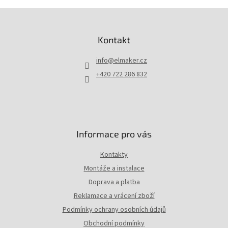
Z
á
p
Kontakt
a
t
info
@
elmaker.cz
í
+420 722 286 832
Informace pro vás
Kontakty
Montáže a instalace
Doprava a platba
Reklamace a vrácení zboží
Podmínky ochrany osobních údajů
Obchodní podmínky