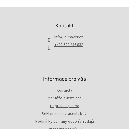
Z
á
p
Kontakt
a
t
info
@
elmaker.cz
í
+420 722 286 832
Informace pro vás
Kontakty
Montáže a instalace
Doprava a platba
Reklamace a vrácení zboží
Podmínky ochrany osobních údajů