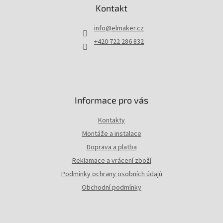
p
Kontakt
a
t
info
@
elmaker.cz
í
+420 722 286 832
Informace pro vás
Kontakty
Montáže a instalace
Doprava a platba
Reklamace a vrácení zboží
Podmínky ochrany osobních údajů
Obchodní podmínky