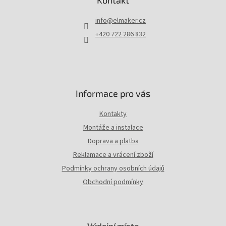
Kontakt
a
t
info
@
elmaker.cz
í
+420 722 286 832
Informace pro vás
Kontakty
Montáže a instalace
Doprava a platba
Reklamace a vrácení zboží
Podmínky ochrany osobních údajů
Obchodní podmínky
Výdejní místo