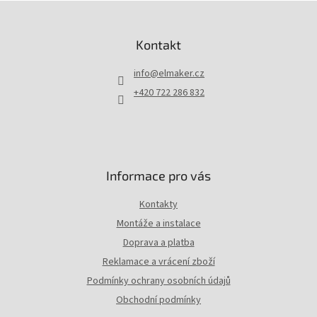
Z
á
p
Kontakt
a
t
info
@
elmaker.cz
í
+420 722 286 832
Informace pro vás
Kontakty
Montáže a instalace
Doprava a platba
Reklamace a vrácení zboží
Podmínky ochrany osobních údajů
Obchodní podmínky