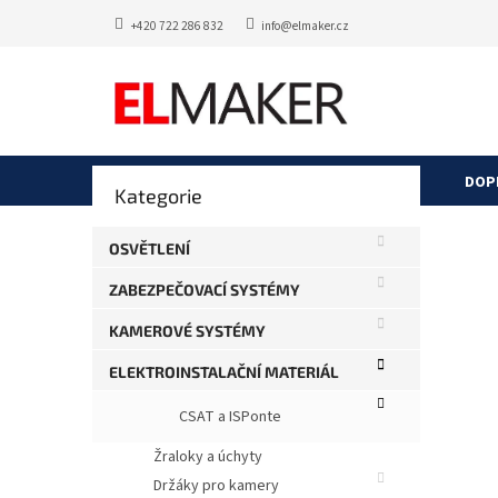
Přejít
+420 722 286 832
info@elmaker.cz
na
obsah
P
DOP
Přeskočit
Kategorie
o
kategorie
s
STR
t
OSVĚTLENÍ
r
Průměr
Neohod
ZABEZPEČOVACÍ SYSTÉMY
a
hodnoce
produkt
n
KAMEROVÉ SYSTÉMY
je
n
0,0
í
ELEKTROINSTALAČNÍ MATERIÁL
z
p
5
CSAT a ISPonte
a
hvězdič
n
Žraloky a úchyty
e
Držáky pro kamery
l