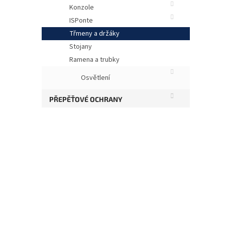
Konzole
ISPonte
Třmeny a držáky
Stojany
Ramena a trubky
Osvětlení
PŘEPĚŤOVÉ OCHRANY
Ob
Uch
Uch
Hmo
Pov