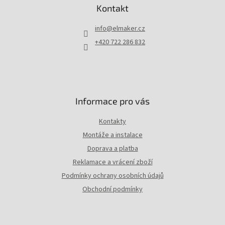
p
Kontakt
a
t
info
@
elmaker.cz
í
+420 722 286 832
Informace pro vás
Kontakty
Montáže a instalace
Doprava a platba
Reklamace a vrácení zboží
Podmínky ochrany osobních údajů
Obchodní podmínky