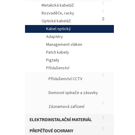
Metalická kabeláž
Rozvaděče, racky
Optická kabeláž
Kabel optický
Adaptéry
Management vláken
Patch kabely
Pigtaily
Příslušenství
Příslušenství CCTV
Univ
i ve
pote
Domovní spínače a zásuvky
o sta
chrá
Záznamová zařízení
diele
ELEKTROINSTALAČNÍ MATERIÁL
PŘEPĚŤOVÉ OCHRANY