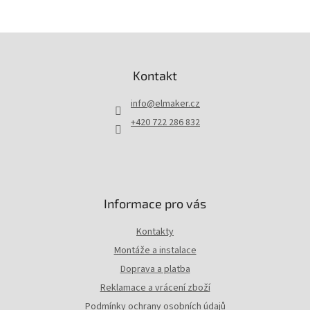
Z
á
p
Kontakt
a
t
info
@
elmaker.cz
í
+420 722 286 832
Informace pro vás
Kontakty
Montáže a instalace
Doprava a platba
Reklamace a vrácení zboží
Podmínky ochrany osobních údajů