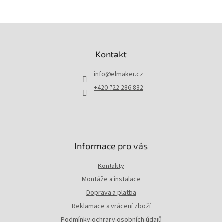
Z
á
p
Kontakt
a
t
info
@
elmaker.cz
í
+420 722 286 832
Informace pro vás
Kontakty
Montáže a instalace
Doprava a platba
Reklamace a vrácení zboží
Podmínky ochrany osobních údajů