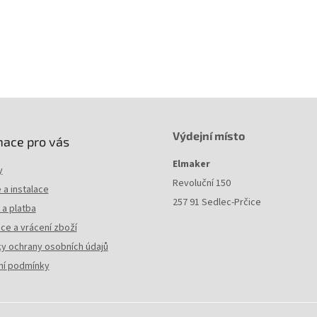
rchová úprava
galvanický zinek
Výdejní místo
mace pro vás
Elmaker
y
Revoluční 150
a instalace
257 91 Sedlec-Prčice
a platba
ce a vrácení zboží
y ochrany osobních údajů
í podmínky