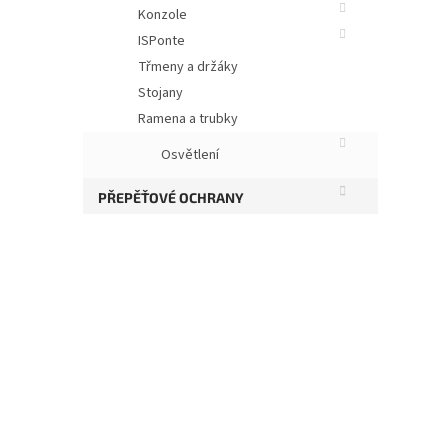
Konzole
ISPonte
Třmeny a držáky
Stojany
Ramena a trubky
Osvětlení
PŘEPĚŤOVÉ OCHRANY
Ob
Roz
Vzd
Vel
Šíř
Hmo
Pro