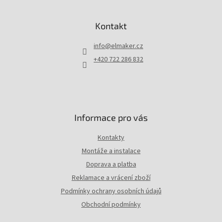
Z
á
p
Kontakt
a
t
info
@
elmaker.cz
í
+420 722 286 832
Informace pro vás
Kontakty
Montáže a instalace
Doprava a platba
Reklamace a vrácení zboží
Podmínky ochrany osobních údajů
Obchodní podmínky