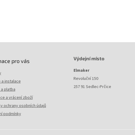
Do košíku
Do k
959 Kč
18 089 Kč
O
v
l
á
d
a
c
Výdejní místo
mace pro vás
í
p
Elmaker
y
r
Revoluční 150
v
a instalace
k
257 91 Sedlec-Prčice
a platba
y
ce a vrácení zboží
v
ý
y ochrany osobních údajů
p
í podmínky
i
s
u