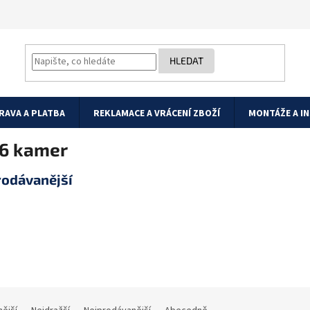
HLEDAT
RAVA A PLATBA
REKLAMACE A VRÁCENÍ ZBOŽÍ
MONTÁŽE A I
16 kamer
rodávanější
HYUNDAI HYU-
HYUNDAI HYU-529
PoCs
Na dotaz
(1 ks)
Na dotaz
(1 ks)
7 959 Kč
18 089 Kč