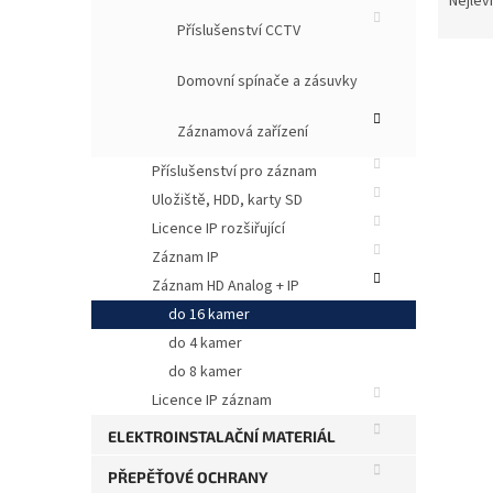
Nejlev
z
Příslušenství CCTV
e
n
Domovní spínače a zásuvky
í
p
V
Záznamová zařízení
r
ý
o
Příslušenství pro záznam
p
d
Uložiště, HDD, karty SD
i
u
s
Licence IP rozšiřující
k
p
Záznam IP
t
r
Záznam HD Analog + IP
ů
o
do 16 kamer
d
do 4 kamer
u
k
do 8 kamer
t
Licence IP záznam
ů
ELEKTROINSTALAČNÍ MATERIÁL
6 57
PŘEPĚŤOVÉ OCHRANY
DP