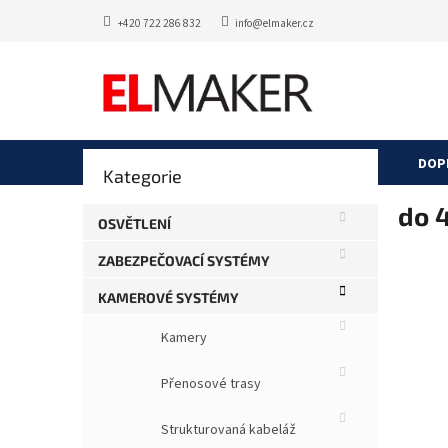
Přejít
+420 722 286 832
info@elmaker.cz
na
obsah
P
DOP
Přeskočit
Kategorie
o
kategorie
s
do 
t
OSVĚTLENÍ
r
ZABEZPEČOVACÍ SYSTÉMY
a
n
KAMEROVÉ SYSTÉMY
n
í
Kamery
p
a
Přenosové trasy
n
e
Strukturovaná kabeláž
l