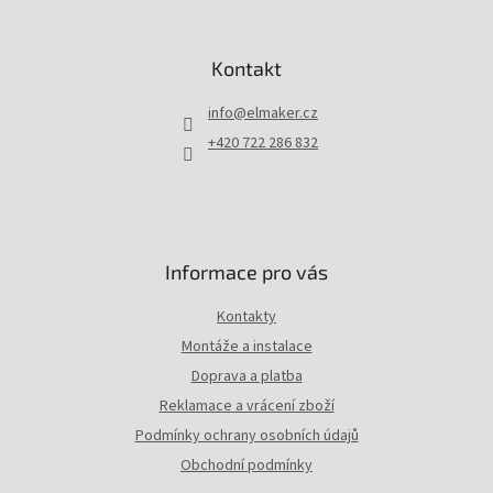
d
Z
a
á
c
p
Kontakt
í
a
p
t
r
info
@
elmaker.cz
í
v
+420 722 286 832
k
y
v
ý
p
i
Informace pro vás
s
u
Kontakty
Montáže a instalace
Doprava a platba
Reklamace a vrácení zboží
Podmínky ochrany osobních údajů
Obchodní podmínky