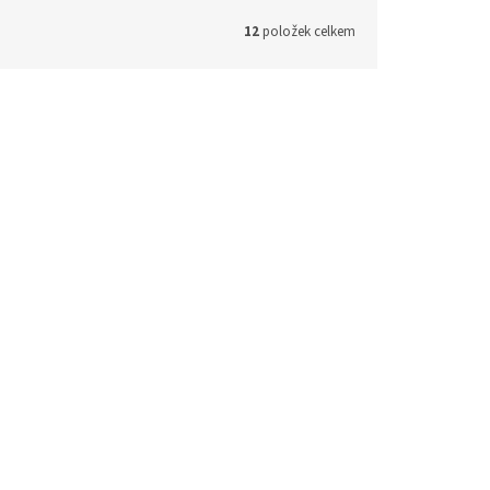
12
položek celkem
107172
Kód:
107173
jecí
THREELINE ACRIBL Napájecí
stém,
konektor pro lištový systém,
levá strana, bílý
kladem
Skladem