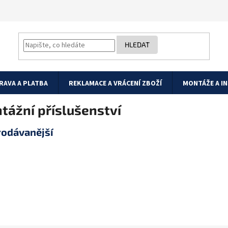
HLEDAT
RAVA A PLATBA
REKLAMACE A VRÁCENÍ ZBOŽÍ
MONTÁŽE A I
tážní příslušenství
rodávanější
THREELINE ACRINE
THREELINE AC
Napájecí konektor
Napájecí kone
pro lištový systém,
pro lištový sys
levá strana, černý
levá strana, b
Skladem
Skladem
269 Kč
269 Kč