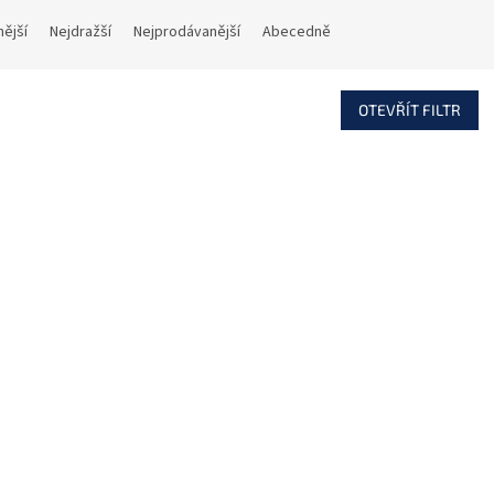
nější
Nejdražší
Nejprodávanější
Abecedně
OTEVŘÍT FILTR
Kód:
107171
Kód:
HREELINE ACRDBL Napájecí
THREELINE ACRDNE Napá
nektor pro lištový systém,
konektor pro lištový sy
pravá strana, bílý
pravá strana, černý
Skladem
S