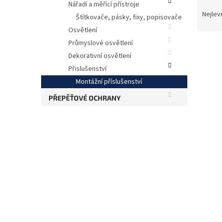
Ř
Nářadí a měřící přístroje
a
Nejlev
Štítkovače, pásky, fixy, popisovače
z
Osvětlení
e
Průmyslové osvětlení
n
Dekorativní osvětlení
í
p
Přislušenství
V
r
Montážní příslušenství
ý
o
p
PŘEPĚŤOVÉ OCHRANY
d
i
u
s
k
p
t
r
ů
o
d
u
T
k
ko
t
ů