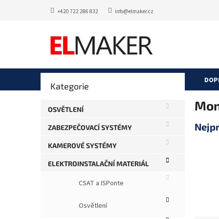
Přejít
+420 722 286 832
info@elmaker.cz
na
obsah
P
DOP
Přeskočit
Kategorie
o
kategorie
s
Mon
t
OSVĚTLENÍ
r
Nejp
ZABEZPEČOVACÍ SYSTÉMY
a
n
KAMEROVÉ SYSTÉMY
n
í
ELEKTROINSTALAČNÍ MATERIÁL
p
CSAT a ISPonte
a
n
e
Osvětlení
l