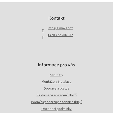
d
Z
a
á
c
p
Kontakt
í
a
p
t
r
info
@
elmaker.cz
í
v
+420 722 286 832
k
y
v
ý
p
i
Informace pro vás
s
u
Kontakty
Montáže a instalace
Doprava a platba
Reklamace a vrácení zboží
Podmínky ochrany osobních údajů
Obchodní podmínky