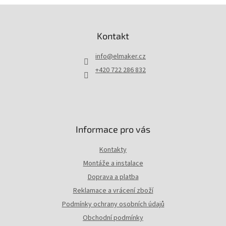
d
Z
a
á
c
p
Kontakt
í
a
p
t
r
info
@
elmaker.cz
í
v
+420 722 286 832
k
y
v
ý
p
i
Informace pro vás
s
u
Kontakty
Montáže a instalace
Doprava a platba
Reklamace a vrácení zboží
Podmínky ochrany osobních údajů
Obchodní podmínky