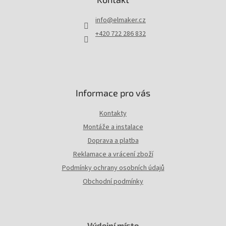
a
t
info
@
elmaker.cz
í
+420 722 286 832
Informace pro vás
Kontakty
Montáže a instalace
Doprava a platba
Reklamace a vrácení zboží
Podmínky ochrany osobních údajů
Obchodní podmínky
Výdejní místo