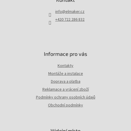
a
t
info
@
elmaker.cz
í
+420 722 286 832
Informace pro vás
Kontakty
Montáže a instalace
Doprava a platba
Reklamace a vrácení zboží
Podmínky ochrany osobních údajů
Obchodní podmínky
Výdejní místo